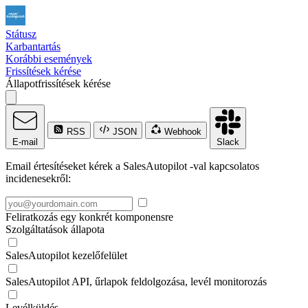
Státusz
Karbantartás
Korábbi események
Frissítések kérése
Állapotfrissítések kérése
RSS
JSON
Webhook
E-mail
Slack
Email értesítéseket kérek a SalesAutopilot -val kapcsolatos
incidenesekről:
Feliratkozás egy konkrét komponensre
Szolgáltatások állapota
SalesAutopilot kezelőfelület
SalesAutopilot API, űrlapok feldolgozása, levél monitorozás
Levélküldés