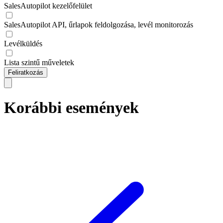
SalesAutopilot kezelőfelület
SalesAutopilot API, űrlapok feldolgozása, levél monitorozás
Levélküldés
Lista szintű műveletek
Feliratkozás
Korábbi események